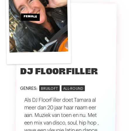
FEMALE
DJ FLOORFILLER
GENRES:
BRUILOFT
ALL-ROUND
Als DJ FloorFiller doet Tamara al
meer dan 20 jaar haar naam eer
aan. Muziek van toen en nu. Met
een mix van disco, soul, hip hop ,
wave een vleugje latin en dance,