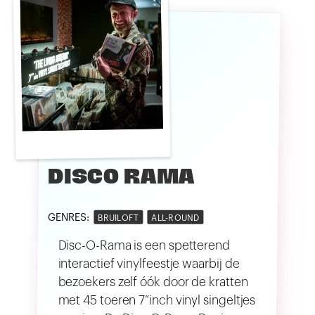
DISCO RAMA
GENRES:
BRUILOFT
ALL-ROUND
Disc-O-Rama is een spetterend
interactief vinylfeestje waarbij de
bezoekers zelf óók door de kratten
met 45 toeren 7”inch vinyl singeltjes