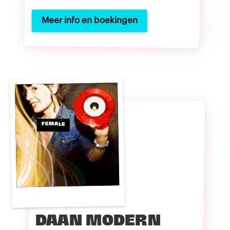
Meer info en boekingen
FEMALE
DAAN MODERN