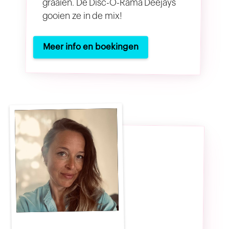
graaien. De Disc-O-Rama Deejays
gooien ze in de mix!
Meer info en boekingen