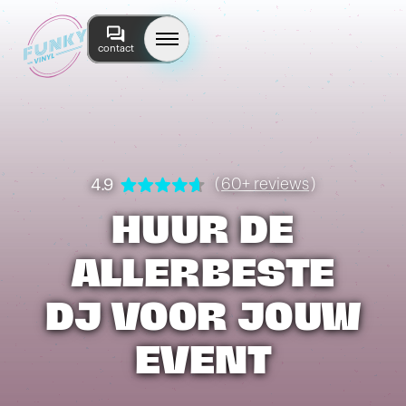
contact
4.9
(
60+ reviews
)
HUUR DE
ALLERBESTE
DJ VOOR JOUW
EVENT