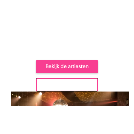
organiseren zelf ook de meest te gekke feesten.
6. ONTZORGEN
Wij bouwen alles op en weer af in samenspraak
met de locatie. Zelf geen omkijken naar. Wij
regelen het.
Bekijk de artiesten
Informatie aanvragen