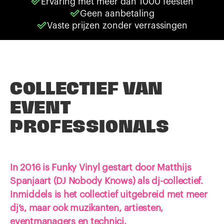
Ervaring met meer dan 1000 feesten
Geen aanbetaling
Vaste prijzen zonder verrassingen
COLLECTIEF VAN
EVENT
PROFESSIONALS
In 2016 is Funky Vinyl gestart door Matthijs
Spanjaart (DJ Nobody Knows) als dj-collectief.
Inmiddels is het collectief uitgebreid met meer
dj’s, maar ook muzikanten, artiesten,
eventmanagers en technici.