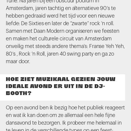
Tune. Na jaren bij een obscuur podium in
Amsterdam, jaren tachtig en alternatieve 90’s te
hebben gedraaid werd het tijd voor een nieuwe
liefde: De Sixties en later de “zwarte” rock ’n roll.
Samen met Daan Modern organiseren we feesten
en maken het culturele circuit van Amsterdam
onveilig met steeds andere thema’s: Franse Yeh Yeh,
80’s , Rock ’n Roll, jaren 40 swing party en ga zo
maar door.
HOE ZIET MUZIKAAL GEZIEN JOUW
IDEALE AVOND ER UIT IN DE DJ-
BOOTH?
Op een avond ben ik bezig hoe het publiek reageert
en wat ik kan doen om ze allemaal een hele fijne
dansavond te bezorgen. Ik probeer me helemaal in
te leven in de verschillende types op een feest: