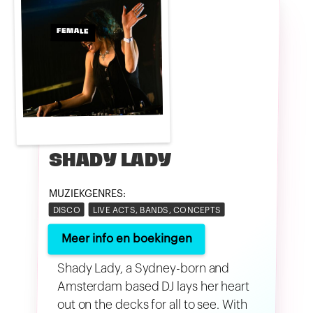
FEMALE
SHADY LADY
MUZIEKGENRES:
DISCO
LIVE ACTS, BANDS, CONCEPTS
Meer info en boekingen
Shady Lady, a Sydney-born and
Amsterdam based DJ lays her heart
out on the decks for all to see. With