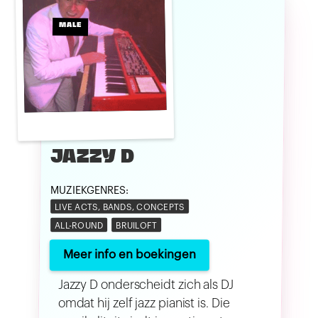
MALE
JAZZY D
MUZIEKGENRES:
LIVE ACTS, BANDS, CONCEPTS
ALL-ROUND
BRUILOFT
Meer info en boekingen
Jazzy D onderscheidt zich als DJ
omdat hij zelf jazz pianist is. Die