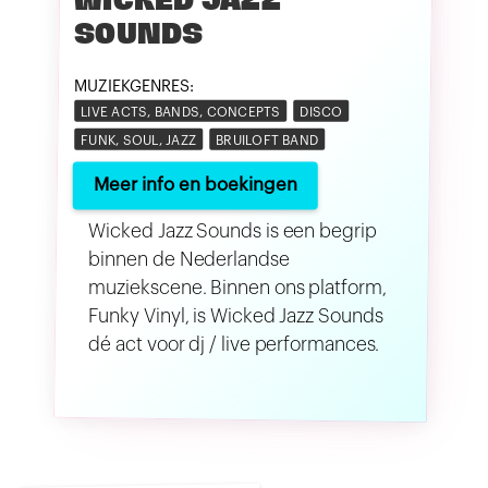
WICKED JAZZ
SOUNDS
MUZIEKGENRES:
LIVE ACTS, BANDS, CONCEPTS
DISCO
FUNK, SOUL, JAZZ
BRUILOFT BAND
Meer info en boekingen
Wicked Jazz Sounds is een begrip
binnen de Nederlandse
muziekscene. Binnen ons platform,
Funky Vinyl, is Wicked Jazz Sounds
dé act voor dj / live performances.