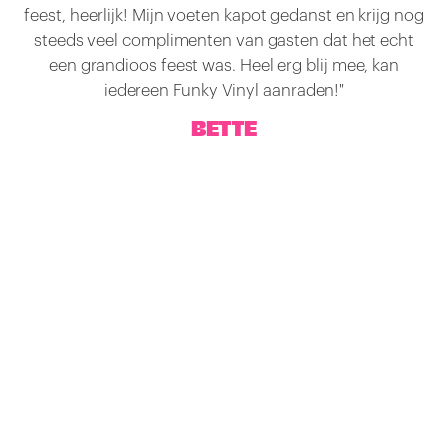
feest, heerlijk! Mijn voeten kapot gedanst en krijg nog
steeds veel complimenten van gasten dat het echt
een grandioos feest was. Heel erg blij mee, kan
iedereen Funky Vinyl aanraden!"
BETTE
6 GOEDE REDENEN
OM VOOR FUNKY
VINYL TE KIEZEN