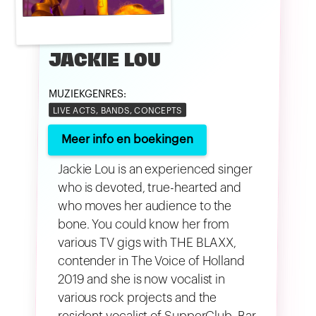
JACKIE LOU
MUZIEKGENRES:
LIVE ACTS, BANDS, CONCEPTS
Meer info en boekingen
Jackie Lou is an experienced singer
who is devoted, true-hearted and
who moves her audience to the
bone. You could know her from
various TV gigs with THE BLAXX,
contender in The Voice of Holland
2019 and she is now vocalist in
various rock projects and the
resident vocalist of SupperClub, Bar