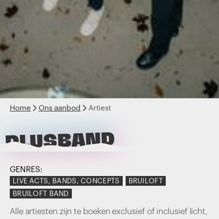
Home
Ons aanbod
Artiest
PLUSBAND
GENRES:
LIVE ACTS, BANDS, CONCEPTS
BRUILOFT
BRUILOFT BAND
Alle artiesten zijn te boeken exclusief of inclusief licht,