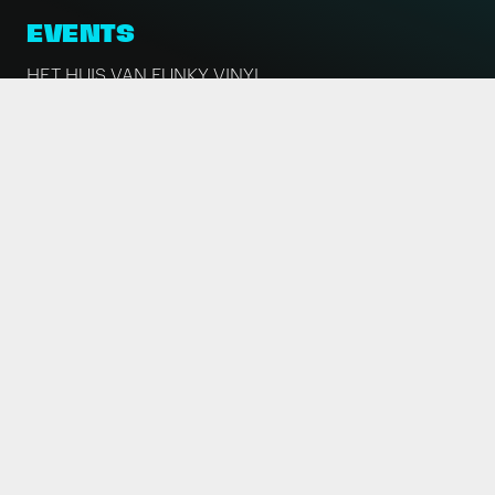
EVENTS
HET HUIS VAN FUNKY VINYL
THE CREDIBLE 90'S PARTY
THE HOUSE OF VINYL
VINYL SELECTORS // GILLES PETERSON & KC THE
FUNKAHOLIC
ONGELIKT
DJ'S & ARTIESTEN
ALL-ROUND
BRUILOFT
DISCO
FESTIVALS, CLUBS
FUNK, SOUL, JAZZ
HOUSE, TECHNO
(INDIE) ROCK
LIVE ACTS, BANDS, CONCEPTS
SOCIAL