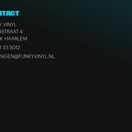
NTACT
Y VINYL
RSTRAAT 4
RK HAARLEM
1 33 5012
INGEN@FUNKYVINYL.NL