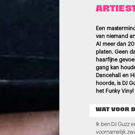
ARTIES
Een mastermind, 
van niemand ande
Al meer dan 20 
platen. Geen dan
haarfijne gevoe
gang kan houden
Dancehall en Hi
hoorde, is DJ G
het Funky Vinyl 
WAT VOOR D
Ik ben DJ Guzz en
voornamelijk zw