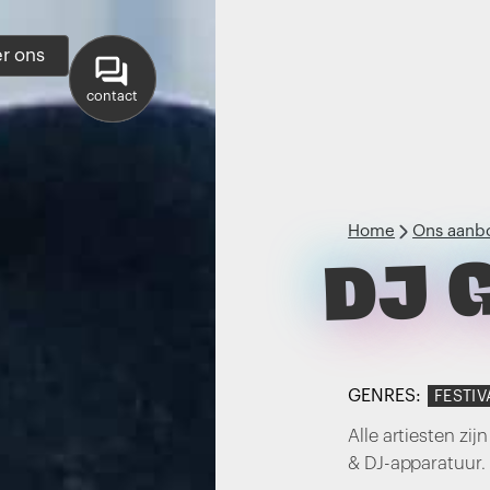
r ons
contact
Home
Ons aanb
DJ 
GENRES:
FESTIV
Alle artiesten zij
& DJ-apparatuur.