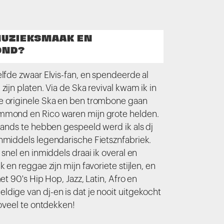
 MUZIEKSMAAK EN
OND?
elfde zwaar Elvis-fan, en spendeerde al
zijn platen. Via de Ska revival kwam ik in
e originele Ska en ben trombone gaan
mmond en Rico waren mijn grote helden.
 bands te hebben gespeeld werd ik als dj
nmiddels legendarische Fietsznfabriek.
 snel en inmiddels draai ik overal en
k en reggae zijn mijn favoriete stijlen, en
met 90's Hip Hop, Jazz, Latin, Afro en
dige van dj-en is dat je nooit uitgekocht
zoveel te ontdekken!