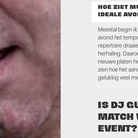
HOE ZIET M
IDEALE AVO
Meestal begin i
avond het tempo
repertoire draaie
herhaling. Daarom
nieuwe platen h
zien hoe het aan
gelukkig veel m
IS DJ 
MATCH 
EVENT?